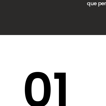
que per
0
1