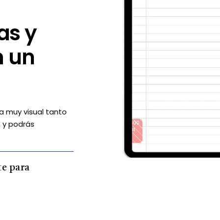
as y
n un
ma muy visual tanto
, y podrás
te para