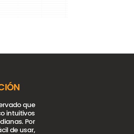
NCIÓN
servado que
o intuitivos
idianas. Por
cil de usar,